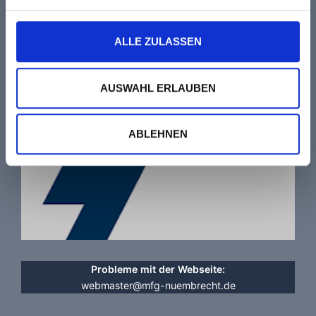
Events und Termine
ALLE ZULASSEN
AUSWAHL ERLAUBEN
flyDMFV
ABLEHNEN
Probleme mit der Webseite:
webmaster@mfg-nuembrecht.de